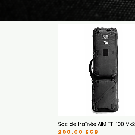
Sac de traînée AIM FT-100 Mk2
Aperçu rapide
Prix
200,00 £GB