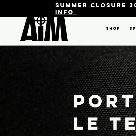
Summer closure 30
info
Shop
Sp
Port
le t