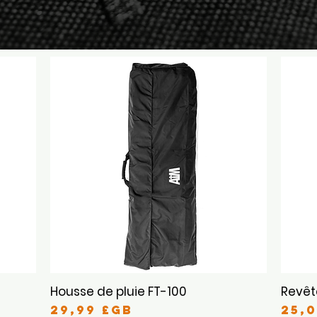
Housse de pluie FT-100
Revê
Aperçu rapide
Prix
Pri
29,99 £GB
25,