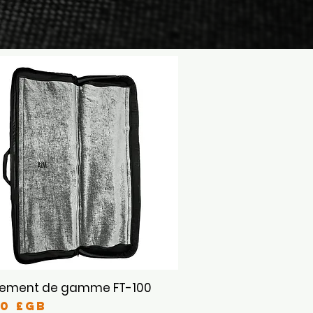
tement de gamme FT-100
Aperçu rapide
x
00 £GB