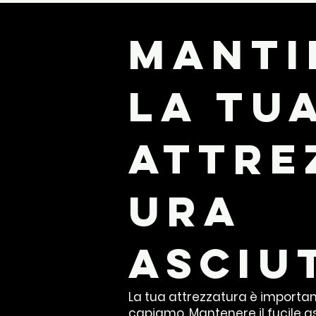
Manti
la tu
attre
ura
asciu
La tua attrezzatura è important
capiamo.
Mantenere il fucile as