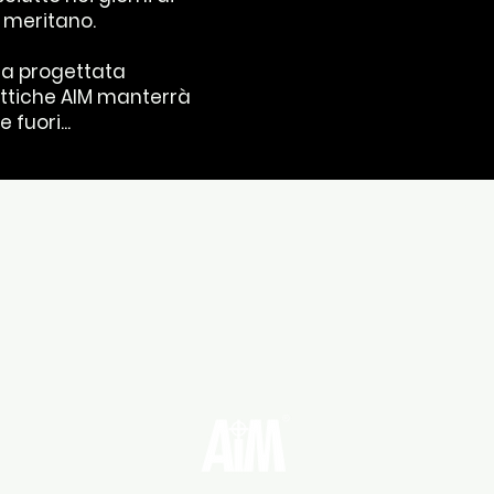
e
meritano.
ca progettata
attiche AIM manterrà
fuori...
Aim 
i