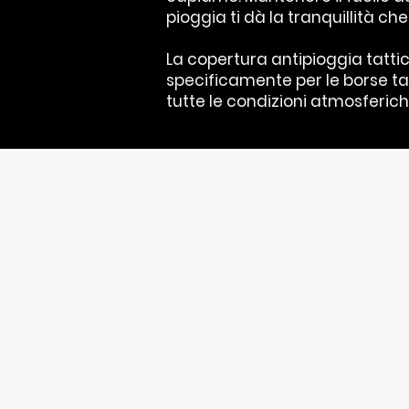
pioggia ti dà la tranquillità ch
La copertura antipioggia tatti
specificamente per le borse t
tutte le condizioni atmosferiche 
Accessibilità
Privacy e privacy
Biscotti
Resi e rimborsi
Rimborsi
Termini e condizioni
Condizioni
NCAGE
U1T69