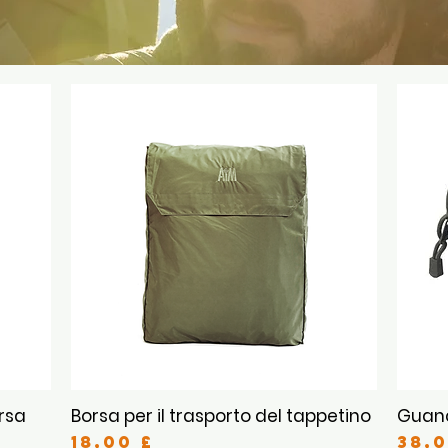
rsa
Borsa per il trasporto del tappetino
Guanc
Vista rapida
Prezzo
Pre
18,00 £
38,0