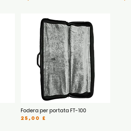
Fodera per portata FT-100
Vista rapida
Prezzo
25,00 £