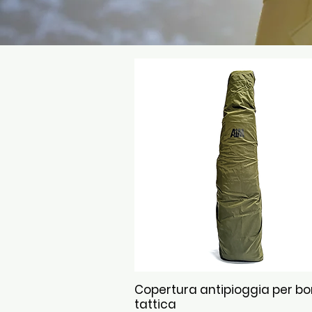
Copertura antipioggia per bo
Vista rapida
tattica