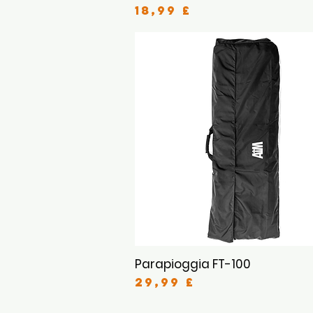
Prezzo
18,99 £
Parapioggia FT-100
Vista rapida
Prezzo
29,99 £