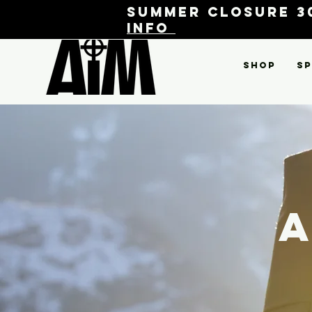
Summer closure 30
info
Shop
Sp