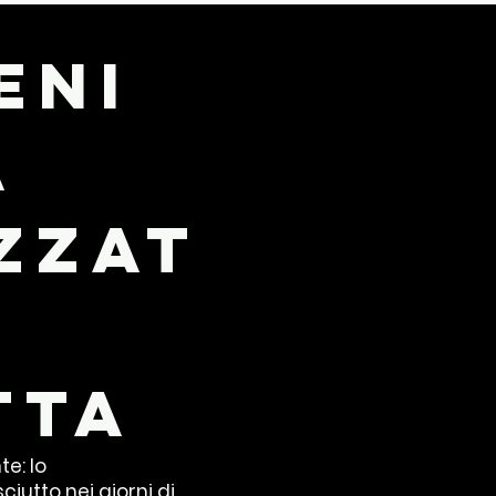
eni
a
zzat
tta
e: lo
ciutto nei giorni di