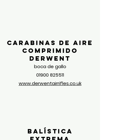
Carabinas de aire
comprimido
Derwent
boca de gallo
01900 825511
www.derwentairrifles.co.uk
Balística
extrema