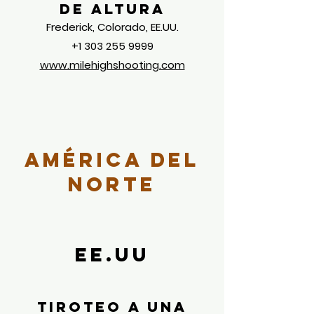
de altura
Frederick, Colorado, EE.UU.
+1 303 255 9999
www.milehighshooting.com
América del
norte
EE.UU
Tiroteo a una