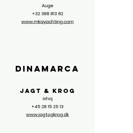
Auge
+32 388 813 82
www.mkayachting.com
Dinamarca
Jagt & Krog
ishoj
+45 28 15 25 13
www.jagtogkrog.dk