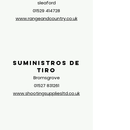
sleaford
01529 414728
www.rangeandcountry.co.uk
Suministros de
tiro
Bromsgrove
01527 831261
www.shootingsuppliesltd.co.uk