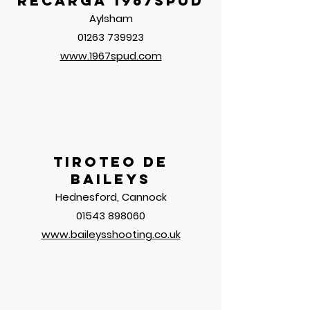
recarga 1967spud
Aylsham
01263 739923
www.1967spud.com
Tiroteo de
Baileys
Hednesford, Cannock
01543 898060
www.baileysshooting.co.uk