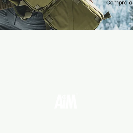
Compra ah
Aim (Fi
s
Correo electr