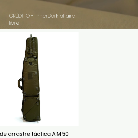
CRÉDITO - InnerBark al aire
libre
 de arrastre táctica AIM 50
Vista rápida