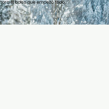
ora el bolso que empezó todo
eld Sports) Limited es una empresa
registrado en Inglaterra y Gales.
Sociedad nº 5752229.
144 Grange Lane,
Winsford,
Cheshire, CW7 2QX
ónico:
ventas@aimfieldsports.com
Teléfono: 01606 860678
Número de IVA: ES 923 7814 12