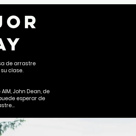
jor
ay
sa de arrastre
 su clase.
e AIM, John Dean, de
 puede esperar de
tre...