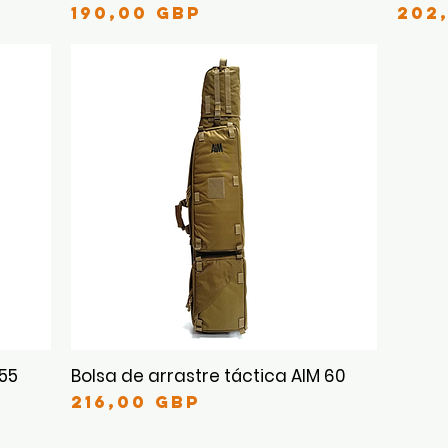
Precio
Pre
190,00 GBP
202
 55
Bolsa de arrastre táctica AIM 60
Vista rápida
Precio
216,00 GBP