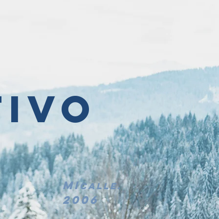
tivo
mi
calle.
2006