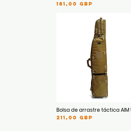
Precio
181,00 GBP
Bolsa de arrastre táctica AIM
Vista rápida
Precio
211,00 GBP