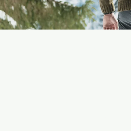
Accesibilidad
Privacidad y Galleta
Devoluciones y
Reembolsos
Términos y
condiciones
Condiciones
NCAGE
U1T69
Volver arriba