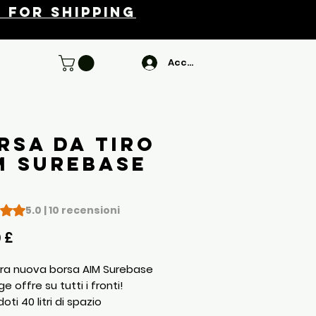
 for shipping
Accedi
rsa da tiro
M Surebase
ase di 10 recensioni, la valutazione è 5.0 su cinque stelle
5.0 | 10 recensioni
Prezzo
0 £
tra nuova borsa AIM Surebase
e offre su tutti i fronti!
oti 40 litri di spazio