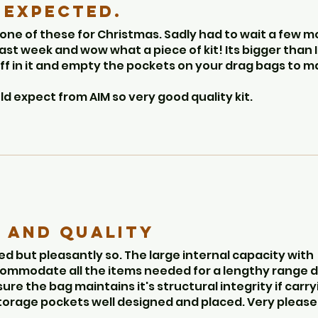
I expected.
 one of these for Christmas. Sadly had to wait a few 
last week and wow what a piece of kit! Its bigger than I
uff in it and empty the pockets on your drag bags to 
 expect from AIM so very good quality kit.
o use dividers to make the main compartment into 4 par
vider and one small.
 and quality
d but pleasantly so. The large internal capacity with
ccommodate all the items needed for a lengthy range d
ure the bag maintains it's structural integrity if carry
storage pockets well designed and placed. Very please