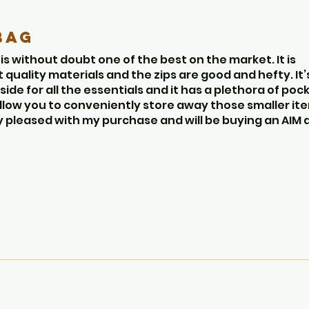
sulla parte superiore. Quando la maniglia è chiusa, sotto c'è a
 periodi di trasporto. Il cinturino è removibile tramite moschettoni
Bag
s without doubt one of the best on the market. It is
oligono di tiro con la riva del fiume, questa borsa farà entrambe le
uality materials and the zips are good and hefty. It’
side for all the essentials and it has a plethora of poc
allow you to conveniently store away those smaller it
ly pleased with my purchase and will be buying an AIM 