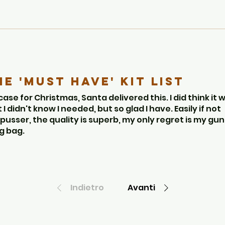
he 'Must have' kit list
case for Christmas, Santa delivered this. I did think it 
t I didn't know I needed, but so glad I have. Easily if not
usser, the quality is superb, my only regret is my gun
g bag.
Indietro
Avanti
Aim 
i