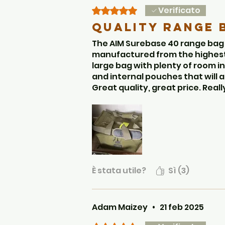
Robusta maniglia in tessuto 
Verificato
Valutazione 5 stelle su 5.
giacca.
Tracolla regolabile per lunghi
Quality Range 
Cerniere resistenti ovunque.
The AIM Surebase 40 range bag i
Infine, se vuoi sostituire il p
manufactured from the highest q
large bag with plenty of room in
and internal pouches that will 
Great quality, great price. Real
bag to accompany it shortly.
È stata utile?
Sì (3)
Adam Maizey
•
21 feb 2025