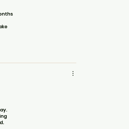
months
make
ts
ay.
ing
d.