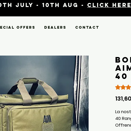
th July - 10th Aug -
click here
ecial Offers
Dealers
Contact
Bo
AI
40
Sulla b
131,6
La nos
40 Rang
Offrend