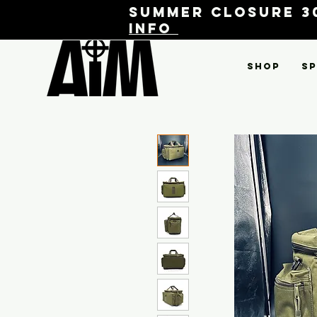
Summer closure 30
info
Shop
Sp