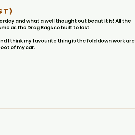
st)
rday and what a well thought out beaut it is! All the
ame as the Drag Bags so built to last.
 and I think my favourite thing is the fold down work ar
boot of my car.
ow big it is!