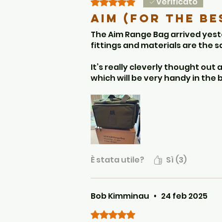
Verificato
Valutazione 5 stelle su 5.
Aim (for the be
The Aim Range Bag arrived yeste
fittings and materials are the s
It’s really cleverly thought out
which will be very handy in the 
I was also pleasantly surprised h
Well done AIM!
È stata utile?
Sì (3)
Bob Kimminau
•
24 feb 2025
Valutazione 5 stelle su 5.