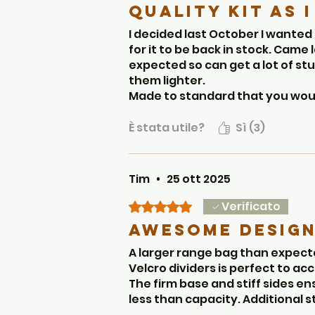
Quality kit as 
I decided last October I wanted
for it to be back in stock. Came 
expected so can get a lot of st
them lighter.
Made to standard that you would
Only one gripe, it has velcro t
but only comes with one long di
È stata utile?
Sì (3)
Tim
•
25 ott 2025
Verificato
Valutazione 5 stelle su 5.
Awesome design
A larger range bag than expecte
Velcro dividers is perfect to a
The firm base and stiff sides ens
less than capacity. Additional 