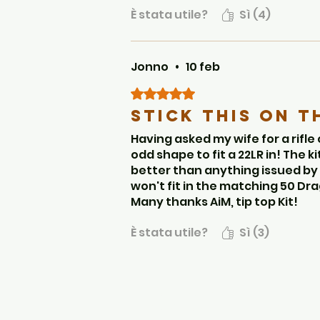
È stata utile?
Sì (4)
Jonno
•
10 feb
Valutazione 5 stelle su 5.
Stick this on t
Having asked my wife for a rifle 
odd shape to fit a 22LR in! The ki
better than anything issued by p
won't fit in the matching 50 Dra
Many thanks AiM, tip top Kit!
È stata utile?
Sì (3)
Accessibilità
Privacy e privacy